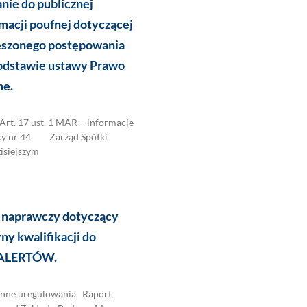
nie do publicznej
macji poufnej dotyczącej
eszonego postępowania
odstawie ustawy Prawo
ne.
. 17 ust. 1 MAR – informacje
ący nr 44 Zarząd Spółki
zisiejszym
 naprawczy dotyczący
ny kwalifikacji do
 ALERTÓW.
ne uregulowania Raport