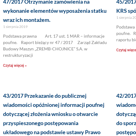
47/2017 Otrzymanie zamówienia na
45/2017
wykonanie elementów wyposażenia statku
KRS spół
1 sierpnia 
wraz ich montażem.
1 sierpnia 2019
Podstawa 
poufne. R
Podstawa prawna Art. 17 ust. 1 MAR – informacje
raportu bi
poufne. Raport bieżący nr 47 / 2017 Zarząd Zakładu
Budowy Maszyn „ZREMB-CHOJNICE” S.A. w
Czytaj więce
restrukturyzacji
Czytaj więcej »
43/2017 Przekazanie do publicznej
42/2017
wiadomości opóźnionej informacji poufnej
wiadomo
dotyczącej złożenia wniosku o otwarcie
dotycząc
przyspieszonego postępowania
do spor
układowego na podstawie ustawy Prawo
postępo