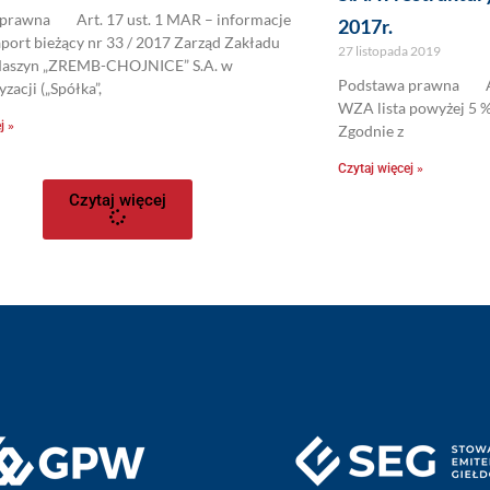
prawna Art. 17 ust. 1 MAR – informacje
2017r.
port bieżący nr 33 / 2017 Zarząd Zakładu
27 listopada 2019
aszyn „ZREMB-CHOJNICE” S.A. w
Podstawa prawna Art.
zacji („Spółka”,
WZA lista powyżej 5 
j »
Zgodnie z
Czytaj więcej »
Czytaj więcej