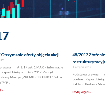
17
Otrzymanie oferty objęcia akcji.
48/2017 Złożenie
2019
restrukturyzacyj
prawna Art. 17 ust. 1 MAR – informacje
1 sierpnia 2019
aport bieżący nr 49 / 2017 Zarząd
Podstawa prawna Art
Budowy Maszyn „ZREMB-CHOJNICE” S.A. w
poufne. Raport bież
yzacji (
Zakładu Budowy Mas
j »
Czytaj więcej »