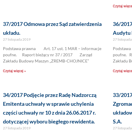
Czytaj więce
37/2017 Odmowa przez Sąd zatwierdzenia
36/2017
układu.
Audytu 
27 listopada 2019
27 listopad
Podstawa prawna Art. 17 ust. 1 MAR – informacje
Podstawa 
poufne. Raport bieżący nr 37 / 2017 Zarząd
poufne. 
Zakładu Budowy Maszyn „ZREMB-CHOJNICE”
Zakładu 
Czytaj więcej »
Czytaj więce
34/2017 Podjęcie przez Radę Nadzorczą
33/2017
Emitenta uchwały w sprawie uchylenia
Zgromad
części uchwały nr 10 z dnia 26.06.2017 r.
układo
dotyczącej wyboru biegłego rewidenta.
S.A.
27 listopada 2019
27 listopad