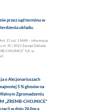
ie przez sąd terminu w
ierdzenia układu.
. 17 ust. 1 MAR – informacje
y nr 35 / 2017 Zarząd Zakładu
MB-CHOJNICE” S.A. w
a”,
ja o Akcjonariuszach
najmniej 5 % głosów na
Walnym Zgromadzeniu
ZBM „ZREMB-CHOJNICE”
zacji w dniu 26 lipca