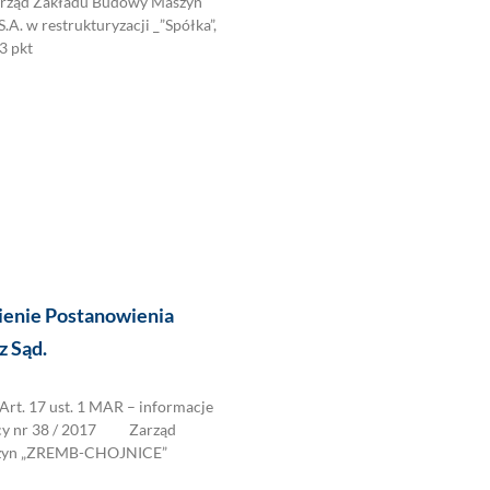
rząd Zakładu Budowy Maszyn
 w restrukturyzacji _”Spółka”,
3 pkt
ienie Postanowienia
z Sąd.
. 17 ust. 1 MAR – informacje
ący nr 38 / 2017 Zarząd
zyn „ZREMB-CHOJNICE”