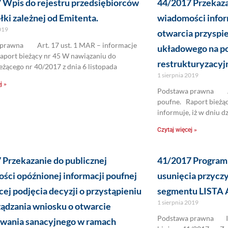
 Wpis do rejestru przedsiębiorców
44/2017 Przekaza
ki zależnej od Emitenta.
wiadomości infor
2019
otwarcia przyspi
prawna Art. 17 ust. 1 MAR – informacje
układowego na p
aport bieżący nr 45 W nawiązaniu do
restrukturyzacyj
eżącego nr 40/2017 z dnia 6 listopada
1 sierpnia 2019
j »
Podstawa prawna Art
poufne. Raport bież
informuje, iż w dniu d
Czytaj więcej »
 Przekazanie do publicznej
41/2017 Program
ści opóźnionej informacji poufnej
usunięcia przyczy
ej podjęcia decyzji o przystąpieniu
segmentu LISTA
1 sierpnia 2019
ządzania wniosku o otwarcie
Podstawa prawna In
wania sanacyjnego w ramach