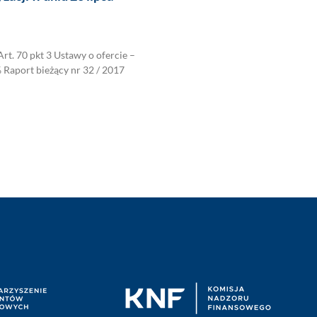
 70 pkt 3 Ustawy o ofercie –
% Raport bieżący nr 32 / 2017