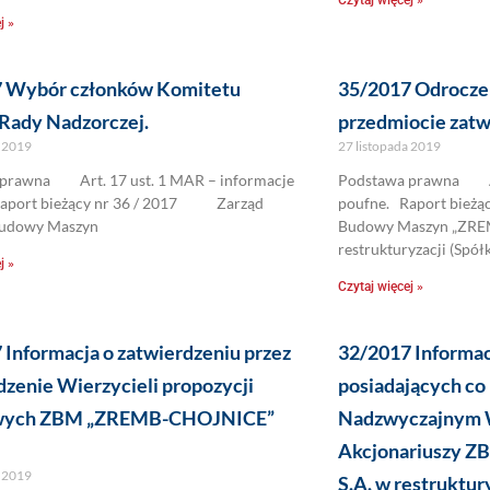
Czytaj więcej »
j »
 Wybór członków Komitetu
35/2017 Odroczen
Rady Nadzorczej.
przedmiocie zatw
a 2019
27 listopada 2019
prawna Art. 17 ust. 1 MAR – informacje
Podstawa prawna Art
Raport bieżący nr 36 / 2017 Zarząd
poufne. Raport bieżąc
Budowy Maszyn
Budowy Maszyn „ZRE
restrukturyzacji (Spółk
j »
Czytaj więcej »
 Informacja o zatwierdzeniu przez
32/2017 Informac
zenie Wierzycieli propozycji
posiadających co 
wych ZBM „ZREMB-CHOJNICE”
Nadzwyczajnym 
Akcjonariuszy 
a 2019
S.A. w restruktury