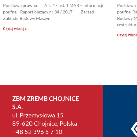
Podstawa prawna Art. 17 ust. 1 MAR – informacje
Podstawa 
poufne. Raport bieżący nr 34 / 2017 Zarząd
poufne. Ra
Zakładu Budowy Maszyn
Budowy M
restruktury
Czytaj więcej »
Czytaj więce
ZBM ZREMB CHOJNICE
S.A.
ul. Przemysłowa 15
89-620 Chojnice, Polska
+4­8 52 396 5 7 10