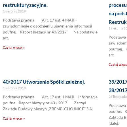
restrukturyzacyjne.
procesu
1 sierpnia 2019
na pods
Podstawa prawna Art. 17 ust. 4 MAR –
Restruk
zawiadomienie o opóźnieniu ujawnienia informacji
1 sierpnia 
poufnej. Raport bieżący nr 43/2017 Na podstawie
Podstawa
art.
zawiadomi
Czytaj więcej »
poufnej. 
art.
Czytaj więce
40/2017 Utworzenie Spółki zależnej.
39/2017
1 sierpnia 2019
38/2017 
Podstawa prawna Art. 17 ust. 1 MAR – informacje
27 listopad
poufne. Raport bieżący nr 40 / 2017 Zarząd
Podstawa 
Zakładu Budowy Maszyn „ZREMB-CHOJNICE” S.A.
poufne. R
Zakładu 
Czytaj więcej »
(dalej: