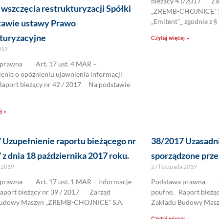
bieżący 41/2017 Za
 wszczęcia restrukturyzacji Spółki
„ZREMB-CHOJNICE” S.A.
„Emitent”_ zgodnie z § 
tawie ustawy Prawo
turyzacyjne
Czytaj więcej »
2019
 prawna Art. 17 ust. 4 MAR –
enie o opóźnieniu ujawnienia informacji
Raport bieżący nr 42 / 2017 Na podstawie
j »
 Uzupełnienie raportu bieżącego nr
38/2017 Uzasadn
z dnia 18 października 2017 roku.
sporządzone prze
a 2019
27 listopada 2019
prawna Art. 17 ust. 1 MAR – informacje
Podstawa prawna Art
aport bieżący nr 39 / 2017 Zarząd
poufne. Raport bież
Budowy Maszyn „ZREMB-CHOJNICE” S.A.
Zakładu Budowy Mas