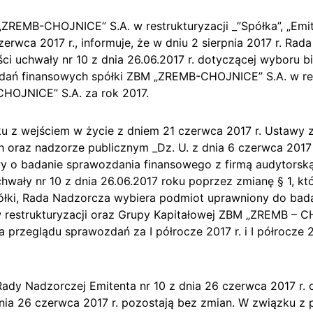
REMB-CHOJNICE” S.A. w restrukturyzacji _”Spółka”, „Emit
erwca 2017 r., informuje, że w dniu 2 sierpnia 2017 r. Ra
ci uchwały nr 10 z dnia 26.06.2017 r. dotyczącej wyboru 
dań finansowych spółki ZBM „ZREMB-CHOJNICE” S.A. w rest
HOJNICE” S.A. za rok 2017.
 z wejściem w życie z dniem 21 czerwca 2017 r. Ustawy z 
h oraz nadzorze publicznym _Dz. U. z dnia 6 czerwca 2017
o badanie sprawozdania finansowego z firmą audytorską 
uchwały nr 10 z dnia 26.06.2017 roku poprzez zmianę § 1, k
półki, Rada Nadzorcza wybiera podmiot uprawniony do ba
estrukturyzacji oraz Grupy Kapitałowej ZBM „ZREMB – CH
a przeglądu sprawozdań za I półrocze 2017 r. i I półrocze
ady Nadzorczej Emitenta nr 10 z dnia 26 czerwca 2017 r. 
dnia 26 czerwca 2017 r. pozostają bez zmian. W związku 