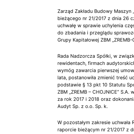
Zarząd Zakładu Budowy Maszyn „Z
bieżącego nr 21/2017 z dnia 26 cz
uchwałę w sprawie uchylenia częś
do zbadania i przeglądu sprawoz
Grupy Kapitałowej ZBM „ZREMB-C
Rada Nadzorcza Spółki, w związku
rewidentach, firmach audytorskic
wymóg zawarcia pierwszej umowy 
lata, postanowiła zmienić treść 
podstawie § 13 pkt 10 Statutu S
ZBM „ZREMB – CHOJNICE” S.A. w r
za rok 2017 i 2018 oraz dokonani
Audyt Sp. z o.o. Sp. k.
W pozostałym zakresie uchwała R
raporcie bieżącym nr 21/2017 z 