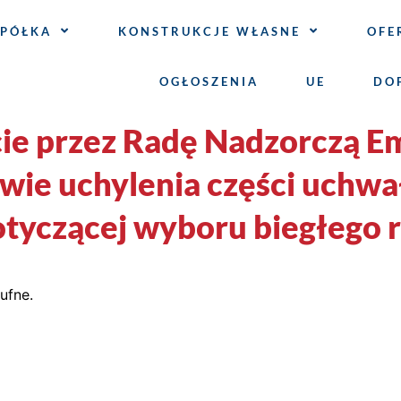
SPÓŁKA
KONSTRUKCJE WŁASNE
OFE
OGŁOSZENIA
UE
DO
ie przez Radę Nadzorczą E
ie uchylenia części uchwał
otyczącej wyboru biegłego 
ufne.