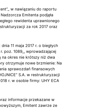
ent”_ w nawiązaniu do raportu
da Nadzorcza Emitenta podjęła
biegłego rewidenta uprawnionego
rukturyzacji za rok 2017 oraz
dnia 11 maja 2017 r. o biegłych
 r. poz. 1089_, wprowadzającej
na okres nie krótszy niż dwa
tóry otrzymuje nowe brzmienie: Na
dania sprawozdań finansowych
OJNICE” S.A. w restrukturyzacji
 2018 r. w osobie firmy: UHY ECA
oraz informacje przekazane w
z powyższym, Emitent zawrze ze