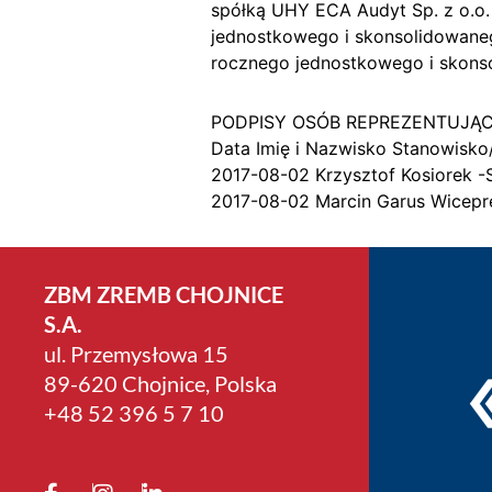
spółką UHY ECA Audyt Sp. z o.o.
jednostkowego i skonsolidowaneg
rocznego jednostkowego i skonso
PODPISY OSÓB REPREZENTUJĄ
Data Imię i Nazwisko Stanowisko
2017-08-02 Krzysztof Kosiorek 
2017-08-02 Marcin Garus Wicepr
ZBM ZREMB CHOJNICE
S.A.
ul. Przemysłowa 15
89-620 Chojnice, Polska
+4­8 52 396 5 7 10