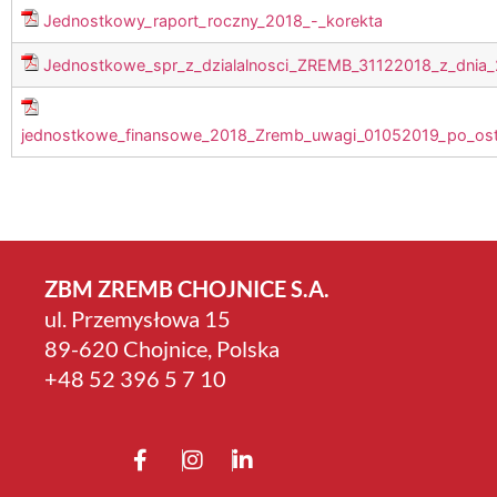
Jednostkowy_raport_roczny_2018_-_korekta
Jednostkowe_spr_z_dzialalnosci_ZREMB_31122018_z_dnia_
jednostkowe_finansowe_2018_Zremb_uwagi_01052019_po_os
ZBM ZREMB CHOJNICE S.A.
ul. Przemysłowa 15
89-620 Chojnice, Polska
+4­8 52 396 5 7 10