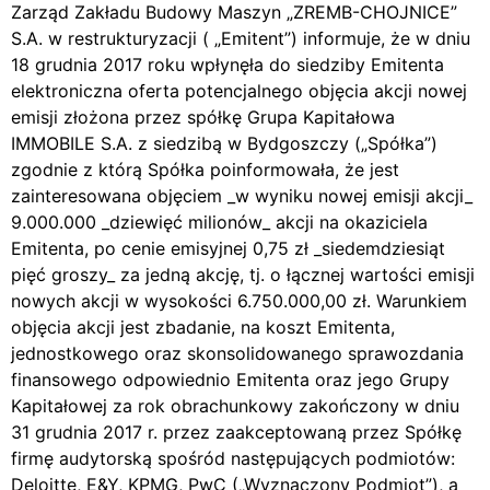
Zarząd Zakładu Budowy Maszyn „ZREMB-CHOJNICE”
S.A. w restrukturyzacji ( „Emitent”) informuje, że w dniu
18 grudnia 2017 roku wpłynęła do siedziby Emitenta
elektroniczna oferta potencjalnego objęcia akcji nowej
emisji złożona przez spółkę Grupa Kapitałowa
IMMOBILE S.A. z siedzibą w Bydgoszczy („Spółka”)
zgodnie z którą Spółka poinformowała, że jest
zainteresowana objęciem _w wyniku nowej emisji akcji_
9.000.000 _dziewięć milionów_ akcji na okaziciela
Emitenta, po cenie emisyjnej 0,75 zł _siedemdziesiąt
pięć groszy_ za jedną akcję, tj. o łącznej wartości emisji
nowych akcji w wysokości 6.750.000,00 zł. Warunkiem
objęcia akcji jest zbadanie, na koszt Emitenta,
jednostkowego oraz skonsolidowanego sprawozdania
finansowego odpowiednio Emitenta oraz jego Grupy
Kapitałowej za rok obrachunkowy zakończony w dniu
31 grudnia 2017 r. przez zaakceptowaną przez Spółkę
firmę audytorską spośród następujących podmiotów:
Deloitte, E&Y, KPMG, PwC („Wyznaczony Podmiot”), a