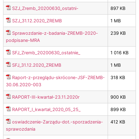
SZJ_Zremb_20200630_ostatni-
897 KB
SZJ_31.12.2020_ZREMB
1 MB
Sprawozdanie-z-badania-ZREMB-2020-
239 KB
podpisane-MRA
SFJ_Zremb_20200630_ostatnie_
1 016 KB
SFJ_31.12.2020_ZREMB
1 MB
Raport-z-przeglądu-skrócone-JSF-ZREMB-
318 KB
30.06.2020-003
RAPORT-III-kwartał-23.11.2020r
900 KB
RAPORT_I_kwartał_2020_05_25_
899 KB
oswiadczenie-Zarządu-dot.-sporzadzenia-
412 KB
sprawozdania