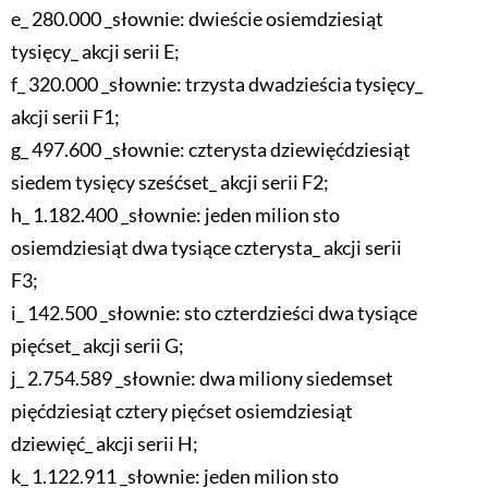
e_ 280.000 _słownie: dwieście osiemdziesiąt
tysięcy_ akcji serii E;
f_ 320.000 _słownie: trzysta dwadzieścia tysięcy_
akcji serii F1;
g_ 497.600 _słownie: czterysta dziewięćdziesiąt
siedem tysięcy sześćset_ akcji serii F2;
h_ 1.182.400 _słownie: jeden milion sto
osiemdziesiąt dwa tysiące czterysta_ akcji serii
F3;
i_ 142.500 _słownie: sto czterdzieści dwa tysiące
pięćset_ akcji serii G;
j_ 2.754.589 _słownie: dwa miliony siedemset
pięćdziesiąt cztery pięćset osiemdziesiąt
dziewięć_ akcji serii H;
k_ 1.122.911 _słownie: jeden milion sto