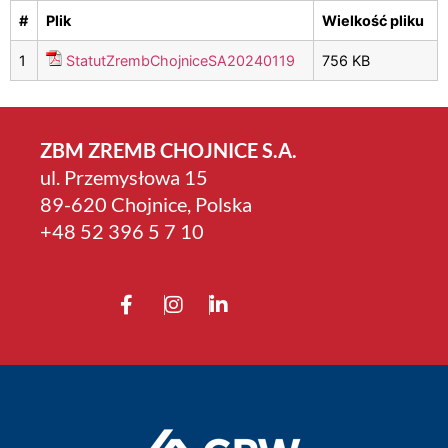
#
Plik
Wielkość pliku
1
StatutZrembChojniceSA20240119
756 KB
ZBM ZREMB CHOJNICE S.A.
ul. Przemysłowa 15
89-620 Chojnice, Polska
+4­8 52 396 5 7 10