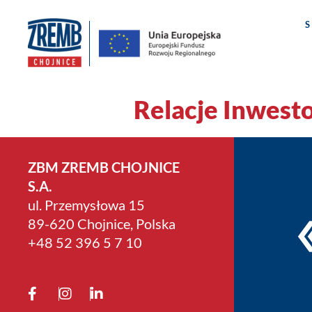
Relacje Inwest
ZBM ZREMB CHOJNICE
S.A.
ul. Przemysłowa 15
89-620 Chojnice, Polska
+4­8 52 396 5 7 10