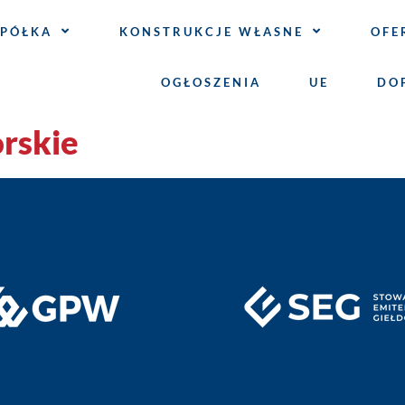
SPÓŁKA
KONSTRUKCJE WŁASNE
OFE
OGŁOSZENIA
UE
DO
orskie