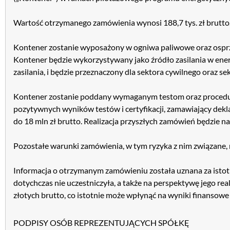
Wartość otrzymanego zamówienia wynosi 188,7 tys. zł brutto
Kontener zostanie wyposażony w ogniwa paliwowe oraz osprz
Kontener będzie wykorzystywany jako źródło zasilania w ener
zasilania, i będzie przeznaczony dla sektora cywilnego oraz s
Kontener zostanie poddany wymaganym testom oraz procedur
pozytywnych wyników testów i certyfikacji, zamawiający dekla
do 18 mln zł brutto. Realizacja przyszłych zamówień będzie
Pozostałe warunki zamówienia, w tym ryzyka z nim związane,
Informacja o otrzymanym zamówieniu została uznana za istotną
dotychczas nie uczestniczyła, a także na perspektywę jego real
złotych brutto, co istotnie może wpłynąć na wyniki finansowe
PODPISY OSÓB REPREZENTUJĄCYCH SPÓŁKĘ