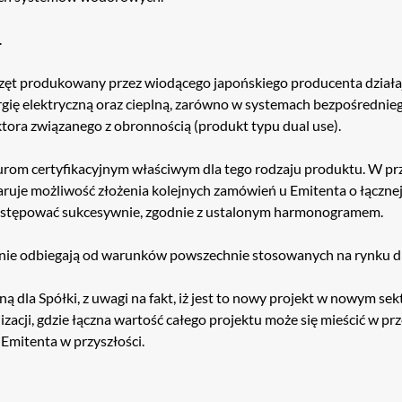
.
ęt produkowany przez wiodącego japońskiego producenta działa
gię elektryczną oraz cieplną, zarówno w systemach bezpośredniego
ektora związanego z obronnością (produkt typu dual use).
om certyfikacyjnym właściwym dla tego rodzaju produktu. W pr
ruje możliwość złożenia kolejnych zamówień u Emitenta o łącznej
 następować sukcesywnie, zgodnie z ustalonym harmonogramem.
 nie odbiegają od warunków powszechnie stosowanych na rynku d
 dla Spółki, z uwagi na fakt, iż jest to nowy projekt w nowym se
izacji, gdzie łączna wartość całego projektu może się mieścić w pr
 Emitenta w przyszłości.