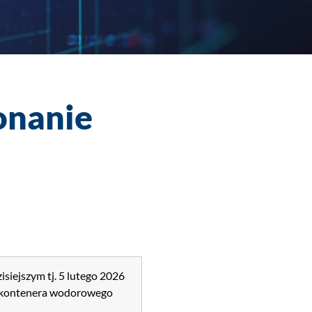
onanie
siejszym tj. 5 lutego 2026
e kontenera wodorowego