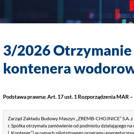
3/2026 Otrzymanie
kontenera wodorow
Podstawa prawna: Art. 17 ust. 1 Rozporządzenia MAR –
Zarząd Zakładu Budowy Maszyn „ZREMB-CHOJNICE” S.A. z siedzi
r. Spółka otrzymała zamówienie od podmiotu działającego n
(„Kontener”) w ramach pilotażowego programu energetyczn