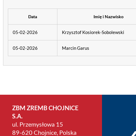
Data
Imię i Nazwisko
05-02-2026
Krzysztof Kosiorek-Sobolewski
05-02-2026
Marcin Garus
ZBM ZREMB CHOJNICE
S.A.
ul. Przemysłowa 15
89-620 Chojnice, Polska