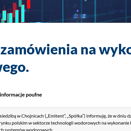
 zamówienia na wyk
ego.
 informacje poufne
bą w Chojnicach („Emitent”, „Spółka”) informuję, że w dniu dzi
a rynku polskim w sektorze technologii wodorowych na wykonani
ych systemów wodorowych.