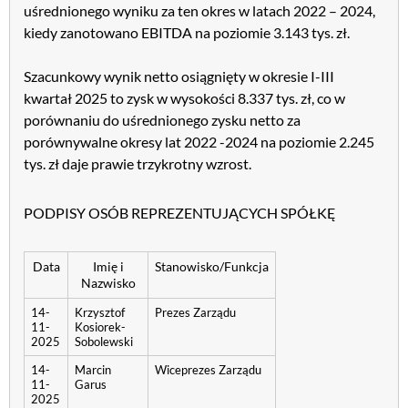
uśrednionego wyniku za ten okres w latach 2022 – 2024,
kiedy zanotowano EBITDA na poziomie 3.143 tys. zł.
Szacunkowy wynik netto osiągnięty w okresie I-III
kwartał 2025 to zysk w wysokości 8.337 tys. zł, co w
porównaniu do uśrednionego zysku netto za
porównywalne okresy lat 2022 -2024 na poziomie 2.245
tys. zł daje prawie trzykrotny wzrost.
PODPISY OSÓB REPREZENTUJĄCYCH SPÓŁKĘ
Data
Imię i
Stanowisko/Funkcja
Nazwisko
14-
Krzysztof
Prezes Zarządu
11-
Kosiorek-
2025
Sobolewski
14-
Marcin
Wiceprezes Zarządu
11-
Garus
2025