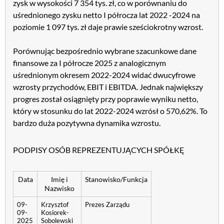
zysk w wysokości 7 354 tys. zł, co w porównaniu do
uśrednionego zysku netto I półrocza lat 2022 -2024 na
poziomie 1 097 tys. zł daje prawie sześciokrotny wzrost.
Porównując bezpośrednio wybrane szacunkowe dane
finansowe za I półrocze 2025 z analogicznym
uśrednionym okresem 2022-2024 widać dwucyfrowe
wzrosty przychodów, EBIT i EBITDA. Jednak największy
progres został osiągnięty przy poprawie wyniku netto,
który w stosunku do lat 2022-2024 wzrósł o 570,62%. To
bardzo duża pozytywna dynamika wzrostu.
PODPISY OSÓB REPREZENTUJĄCYCH SPÓŁKĘ
Data
Imię i
Stanowisko/Funkcja
Nazwisko
09-
Krzysztof
Prezes Zarządu
09-
Kosiorek-
2025
Sobolewski