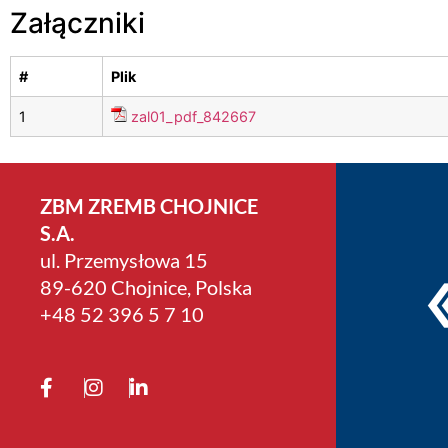
Załączniki
#
Plik
1
zal01_pdf_842667
ZBM ZREMB CHOJNICE
S.A.
ul. Przemysłowa 15
89-620 Chojnice, Polska
+4­8 52 396 5 7 10