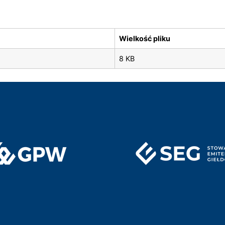
Wielkość pliku
8 KB