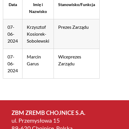
Data
Imię i
Stanowisko/Funkcja
Nazwisko
07-
Krzysztof
Prezes Zarządu
06-
Kosiorek-
2024
Sobolewski
07-
Marcin
Wiceprezes
06-
Garus
Zarządu
2024
ZBM ZREMB CHOJNICE S.A.
ul. Przemysłowa 15
89-620 Chojnice, Polska