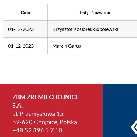
Data
Imię i Nazwisko
01-12-2023
Krzysztof Kosiorek-Sobolewski
01-12-2023
Marcin Garus
ZBM ZREMB CHOJNICE
S.A.
ul. Przemysłowa 15
89-620 Chojnice, Polska
+4­8 52 396 5 7 10