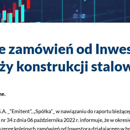
e zamówień od Inwe
ży konstrukcji stalo
ne.
_”Emitent”, „Spółka”_ w nawiązaniu do raportu bieżące
nr 34 z dnia 06 października 2022 r. informuje, że w okresi
ł szereg kolejnych zamówień od Inwestora działającego w b