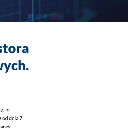
stora
wych
.
go nr
e od dnia 7
ranży