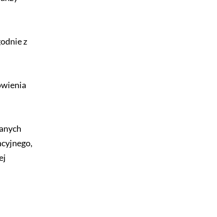
godnie z
ówienia
manych
ncyjnego,
ej