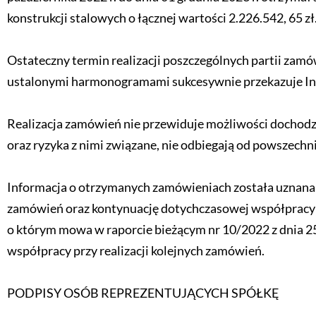
konstrukcji stalowych o łącznej wartości 2.226.542, 65 zł
Ostateczny termin realizacji poszczególnych partii zamó
ustalonymi harmonogramami sukcesywnie przekazuje In
Realizacja zamówień nie przewiduje możliwości dochod
oraz ryzyka z nimi związane, nie odbiegają od powszech
Informacja o otrzymanych zamówieniach została uznana z
zamówień oraz kontynuację dotychczasowej współpracy h
o którym mowa w raporcie bieżącym nr 10/2022 z dnia 25
współpracy przy realizacji kolejnych zamówień.
PODPISY OSÓB REPREZENTUJĄCYCH SPÓŁKĘ