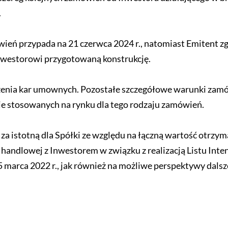
.
wień przypada na 21 czerwca 2024 r., natomiast Emitent z
westorowi przygotowaną konstrukcję.
zenia kar umownych. Pozostałe szczegółowe warunki zam
nie stosowanych na rynku dla tego rodzaju zamówień.
a istotną dla Spółki ze względu na łączną wartość otrzy
andlowej z Inwestorem w związku z realizacją Listu Inte
 marca 2022 r., jak również na możliwe perspektywy dalsz