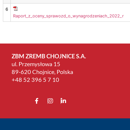
6
Raport_z_oceny_sprawozd_o_wynagrodzeniach_2022_r
ZBM ZREMB CHOJNICE S.A.
ul. Przemysłowa 15
89-620 Chojnice, Polska
+4­8 52 396 5 7 10