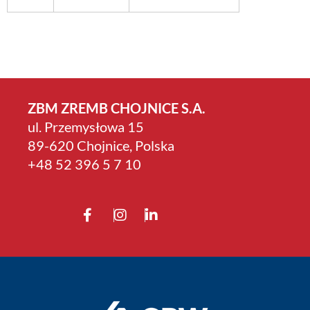
ZBM ZREMB CHOJNICE S.A.
ul. Przemysłowa 15
89-620 Chojnice, Polska
+4­8 52 396 5 7 10