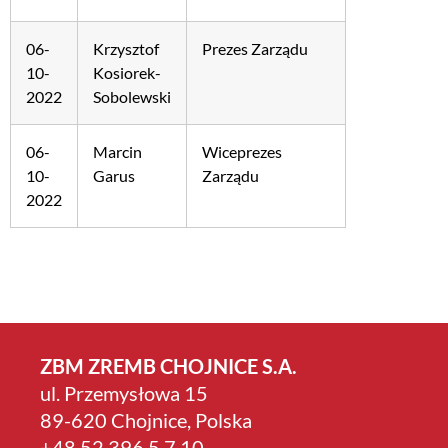
06-
Krzysztof
Prezes Zarządu
10-
Kosiorek-
2022
Sobolewski
06-
Marcin
Wiceprezes
10-
Garus
Zarządu
2022
ZBM ZREMB CHOJNICE S.A.
ul. Przemysłowa 15
89-620 Chojnice, Polska
+4­8 52 396 5 7 10