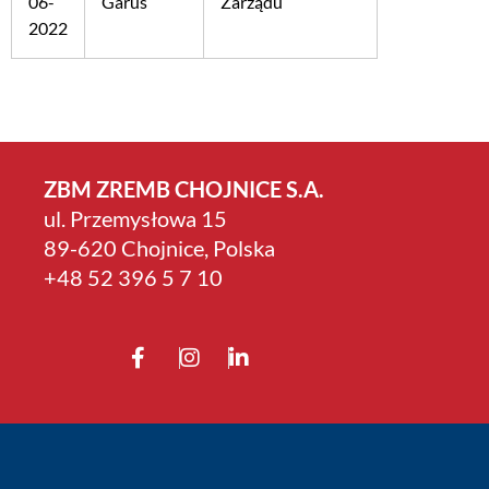
06-
Garus
Zarządu
2022
ZBM ZREMB CHOJNICE S.A.
ul. Przemysłowa 15
89-620 Chojnice, Polska
+4­8 52 396 5 7 10