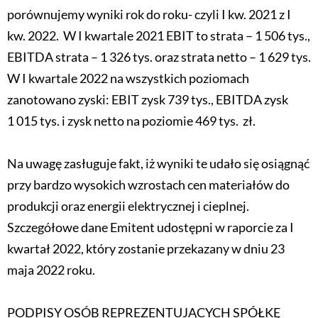
porównujemy wyniki rok do roku- czyli I kw. 2021 z I
kw. 2022. W I kwartale 2021 EBIT to strata – 1 506 tys.,
EBITDA strata – 1 326 tys. oraz strata netto – 1 629 tys.
W I kwartale 2022 na wszystkich poziomach
zanotowano zyski: EBIT zysk 739 tys., EBITDA zysk
1 015 tys. i zysk netto na poziomie 469 tys. zł.
Na uwagę zasługuje fakt, iż wyniki te udało się osiągnąć
przy bardzo wysokich wzrostach cen materiałów do
produkcji oraz energii elektrycznej i cieplnej.
Szczegółowe dane Emitent udostępni w raporcie za I
kwartał 2022, który zostanie przekazany w dniu 23
maja 2022 roku.
PODPISY OSÓB REPREZENTUJĄCYCH SPÓŁKĘ