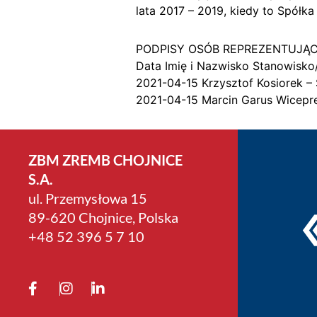
lata 2017 – 2019, kiedy to Spółk
PODPISY OSÓB REPREZENTUJĄ
Data Imię i Nazwisko Stanowisko
2021-04-15 Krzysztof Kosiorek –
2021-04-15 Marcin Garus Wicepr
ZBM ZREMB CHOJNICE
S.A.
ul. Przemysłowa 15
89-620 Chojnice, Polska
+4­8 52 396 5 7 10