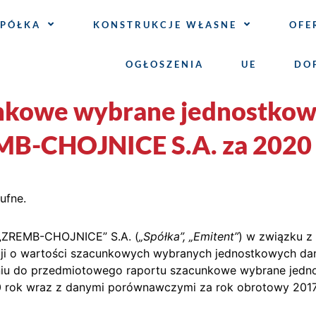
SPÓŁKA
KONSTRUKCJE WŁASNE
OFE
OGŁOSZENIA
UE
DO
nkowe wybrane jednostkow
MB-CHOJNICE S.A. za 2020
ufne.
„ZREMB-CHOJNICE” S.A. (
„Spółka”, „Emitent”
) w związku z
macji o wartości szacunkowych wybranych jednostkowych da
eniu do przedmiotowego raportu szacunkowe wybrane jed
rok wraz z danymi porównawczymi za rok obrotowy 2017,