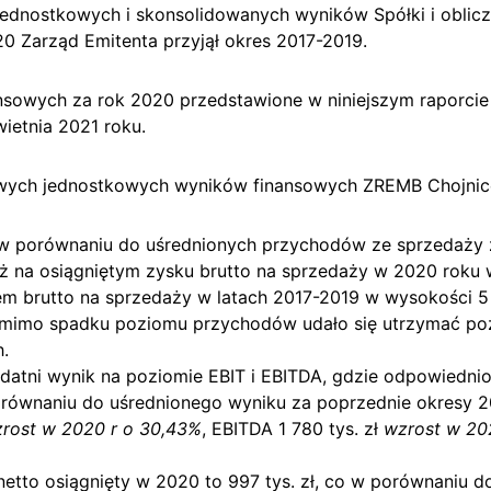
 jednostkowych i skonsolidowanych wyników Spółki i oblic
0 Zarząd Emitenta przyjął okres 2017-2019.
nsowych za rok 2020 przedstawione w niniejszym raporci
ietnia 2021 roku.
ych jednostkowych wyników finansowych ZREMB Chojnice
w porównaniu do uśrednionych przychodów ze sprzedaży z
ż na osiągniętym zysku brutto na sprzedaży w 2020 roku w
m brutto na sprzedaży w latach 2017-2019 w wysokości 5 
 pomimo spadku poziomu przychodów udało się utrzymać p
.
datni wynik na poziomie EBIT i EBITDA, gdzie odpowiedn
w porównaniu do uśrednionego wyniku za poprzednie okresy
rost w 2020 r o 30,43%
, EBITDA 1 780 tys. zł
wzrost w 20
tto osiągnięty w 2020 to 997 tys. zł, co w porównaniu d