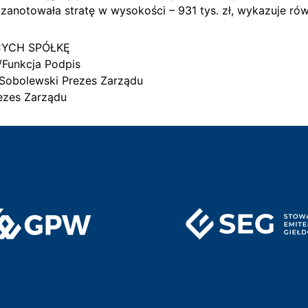
a zanotowała stratę w wysokości – 931 tys. zł, wykazuje r
CYCH SPÓŁKĘ
/Funkcja Podpis
 Sobolewski Prezes Zarządu
ezes Zarządu