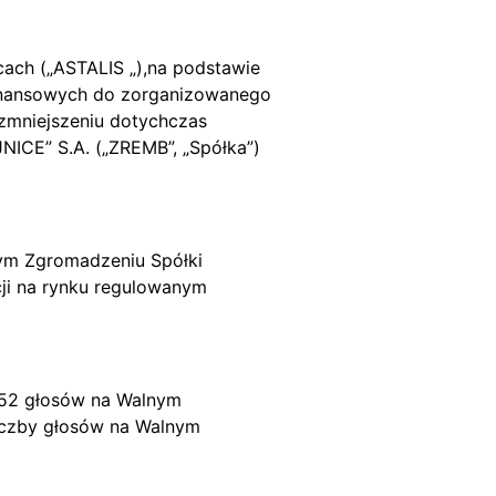
cach („ASTALIS „),na podstawie
 finansowych do zorganizowanego
 zmniejszeniu dotychczas
ICE” S.A. („ZREMB”, „Spółka”)
nym Zgromadzeniu Spółki
cji na rynku regulowanym
 152 głosów na Walnym
liczby głosów na Walnym