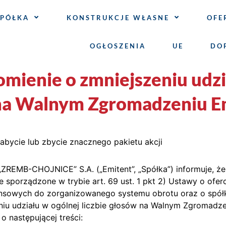
SPÓŁKA
KONSTRUKCJE WŁASNE
OFE
OGŁOSZENIA
UE
DO
mienie o zmniejszeniu udzi
 na Walnym Zgromadzeniu E
nabycie lub zbycie znacznego pakietu akcji
REMB-CHOJNICE” S.A. („Emitent”, „Spółka”) informuje, że 
 sporządzone w trybie art. 69 ust. 1 pkt 2) Ustawy o oferc
nsowych do zorganizowanego systemu obrotu oraz o spółk
iu udziału w ogólnej liczbie głosów na Walnym Zgromadzen
o następującej treści: