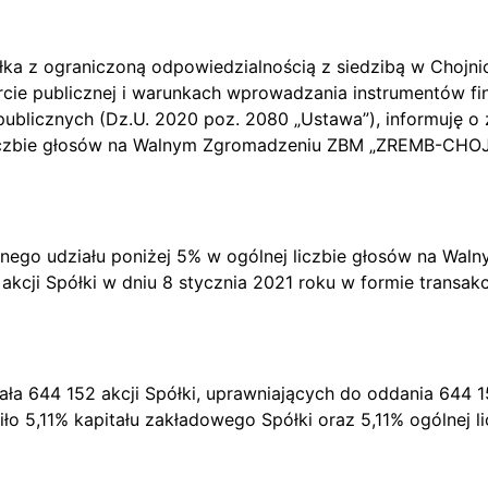
łka z ograniczoną odpowiedzialnością z siedzibą w Chojni
ofercie publicznej i warunkach wprowadzania instrumentów
publicznych (Dz.U. 2020 poz. 2080 „Ustawa”), informuję o
liczbie głosów na Walnym Zgromadzeniu ZBM „ZREMB-CHOJN
nego udziału poniżej 5% w ogólnej liczbie głosów na Wal
 akcji Spółki w dniu 8 stycznia 2021 roku w formie transak
ała 644 152 akcji Spółki, uprawniających do oddania 644
o 5,11% kapitału zakładowego Spółki oraz 5,11% ogólnej 