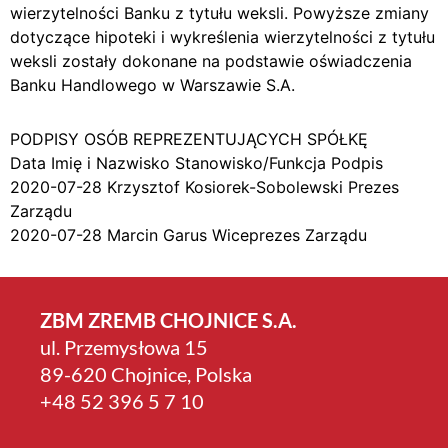
wierzytelności Banku z tytułu weksli. Powyższe zmiany
dotyczące hipoteki i wykreślenia wierzytelności z tytułu
weksli zostały dokonane na podstawie oświadczenia
Banku Handlowego w Warszawie S.A.
PODPISY OSÓB REPREZENTUJĄCYCH SPÓŁKĘ
Data Imię i Nazwisko Stanowisko/Funkcja Podpis
2020-07-28 Krzysztof Kosiorek-Sobolewski Prezes
Zarządu
2020-07-28 Marcin Garus Wiceprezes Zarządu
ZBM ZREMB CHOJNICE S.A.
ul. Przemysłowa 15
89-620 Chojnice, Polska
+4­8 52 396 5 7 10