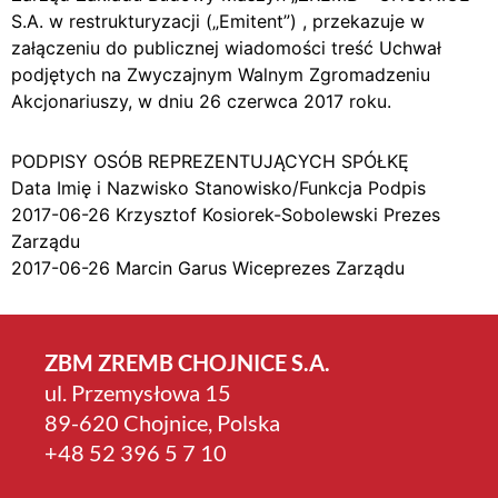
S.A. w restrukturyzacji („Emitent”) , przekazuje w
załączeniu do publicznej wiadomości treść Uchwał
podjętych na Zwyczajnym Walnym Zgromadzeniu
Akcjonariuszy, w dniu 26 czerwca 2017 roku.
PODPISY OSÓB REPREZENTUJĄCYCH SPÓŁKĘ
Data Imię i Nazwisko Stanowisko/Funkcja Podpis
2017-06-26 Krzysztof Kosiorek-Sobolewski Prezes
Zarządu
2017-06-26 Marcin Garus Wiceprezes Zarządu
ZBM ZREMB CHOJNICE S.A.
ul. Przemysłowa 15
89-620 Chojnice, Polska
+4­8 52 396 5 7 10