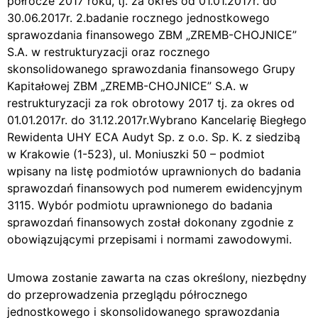
półrocze 2017 roku, tj. za okres od 01.01.2017r. do
30.06.2017r. 2.badanie rocznego jednostkowego
sprawozdania finansowego ZBM „ZREMB-CHOJNICE”
S.A. w restrukturyzacji oraz rocznego
skonsolidowanego sprawozdania finansowego Grupy
Kapitałowej ZBM „ZREMB-CHOJNICE” S.A. w
restrukturyzacji za rok obrotowy 2017 tj. za okres od
01.01.2017r. do 31.12.2017r.Wybrano Kancelarię Biegłego
Rewidenta UHY ECA Audyt Sp. z o.o. Sp. K. z siedzibą
w Krakowie (1-523), ul. Moniuszki 50 – podmiot
wpisany na listę podmiotów uprawnionych do badania
sprawozdań finansowych pod numerem ewidencyjnym
3115. Wybór podmiotu uprawnionego do badania
sprawozdań finansowych został dokonany zgodnie z
obowiązującymi przepisami i normami zawodowymi.
Umowa zostanie zawarta na czas określony, niezbędny
do przeprowadzenia przeglądu półrocznego
jednostkowego i skonsolidowanego sprawozdania