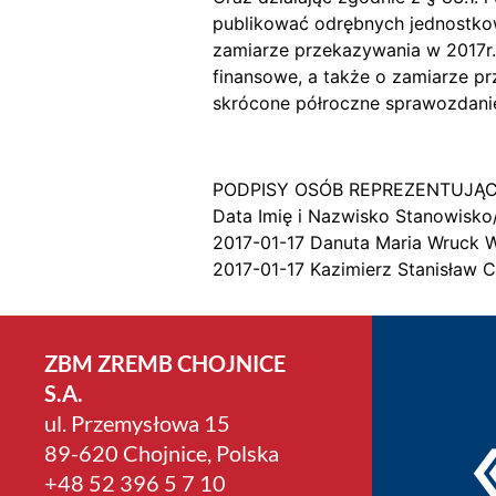
publikować odrębnych jednostkow
zamiarze przekazywania w 2017r
finansowe, a także o zamiarze pr
skrócone półroczne sprawozdani
PODPISY OSÓB REPREZENTUJĄ
Data Imię i Nazwisko Stanowisko
2017-01-17 Danuta Maria Wruck 
2017-01-17 Kazimierz Stanisław
ZBM ZREMB CHOJNICE
S.A.
ul. Przemysłowa 15
89-620 Chojnice, Polska
+4­8 52 396 5 7 10