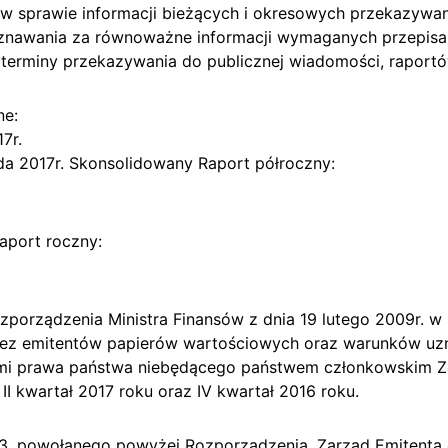
. w sprawie informacji bieżących i okresowych przekazyw
znawania za równoważne informacji wymaganych przepis
terminy przekazywania do publicznej wiadomości, raport
ne:
17r.
opada 2017r. Skonsolidowany Raport półroczny:
aport roczny:
ozporządzenia Ministra Finansów z dnia 19 lutego 2009r. w 
ez emitentów papierów wartościowych oraz warunków u
mi prawa państwa niebędącego państwem członkowskim Zar
 II kwartał 2017 roku oraz IV kwartał 2016 roku.
 i 3. powołanego powyżej Rozporządzenia, Zarząd Emitenta 