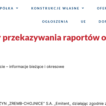
SPÓŁKA
KONSTRUKCJE WŁASNE
OFE
OGŁOSZENIA
UE
DO
y przekazywania raportów 
rcie – informacje bieżące i okresowe
ZREMB-CHOJNICE” S.A. _Emitent_ działając zgodnie z §