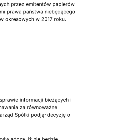
anych przez emitentów papierów
ami prawa państwa niebędącego
ów okresowych w 2017 roku.
sprawie informacji bieżących i
znawania za równoważne
ząd Spółki podjął decyzję o
oświadcza, iż nie będzie