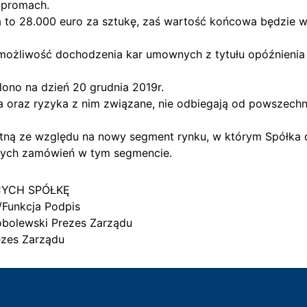
 promach.
o 28.000 euro za sztukę, zaś wartość końcowa będzie wy
 możliwość dochodzenia kar umownych z tytułu opóźnieni
lono na dzień 20 grudnia 2019r.
oraz ryzyka z nim związane, nie odbiegają od powszechn
totną ze względu na nowy segment rynku, w którym Spółka 
zych zamówień w tym segmencie.
CYCH SPÓŁKĘ
/Funkcja Podpis
obolewski Prezes Zarządu
ezes Zarządu