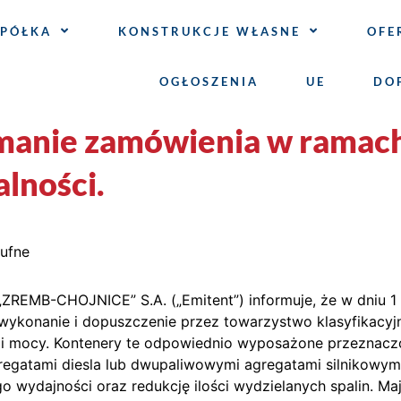
SPÓŁKA
KONSTRUKCJE WŁASNE
OFE
OGŁOSZENIA
UE
DO
manie zamówienia w ramac
lności.
oufne
REMB-CHOJNICE” S.A. („Emitent”) informuje, że w dniu 1 
wykonanie i dopuszczenie przez towarzystwo klasyfikacy
cji mocy. Kontenery te odpowiednio wyposażone przeznac
gregatami diesla lub dwupaliwowymi agregatami silnikowy
o wydajności oraz redukcję ilości wydzielanych spalin. M