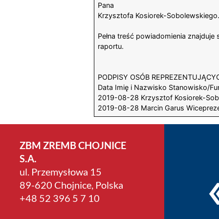
Pana
Krzysztofa Kosiorek-Sobolewskiego
Pełna treść powiadomienia znajduje s
raportu.
PODPISY OSÓB REPREZENTUJĄCY
Data Imię i Nazwisko Stanowisko/Fu
2019-08-28 Krzysztof Kosiorek-Sob
2019-08-28 Marcin Garus Wiceprez
ZBM ZREMB CHOJNICE
S.A.
ul. Przemysłowa 15
89-620 Chojnice, Polska
+4­8 52 396 5 7 10