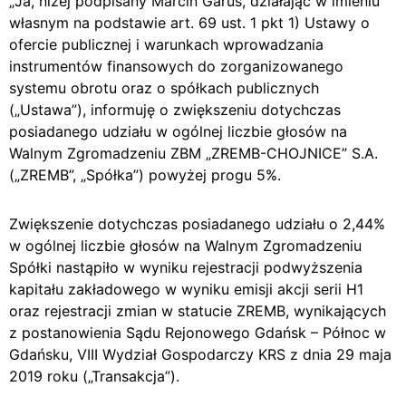
„Ja, niżej podpisany Marcin Garus, działając w imieniu
własnym na podstawie art. 69 ust. 1 pkt 1) Ustawy o
ofercie publicznej i warunkach wprowadzania
instrumentów finansowych do zorganizowanego
systemu obrotu oraz o spółkach publicznych
(„Ustawa”), informuję o zwiększeniu dotychczas
posiadanego udziału w ogólnej liczbie głosów na
Walnym Zgromadzeniu ZBM „ZREMB-CHOJNICE” S.A.
(„ZREMB”, „Spółka”) powyżej progu 5%.
Zwiększenie dotychczas posiadanego udziału o 2,44%
w ogólnej liczbie głosów na Walnym Zgromadzeniu
Spółki nastąpiło w wyniku rejestracji podwyższenia
kapitału zakładowego w wyniku emisji akcji serii H1
oraz rejestracji zmian w statucie ZREMB, wynikających
z postanowienia Sądu Rejonowego Gdańsk – Północ w
Gdańsku, VIII Wydział Gospodarczy KRS z dnia 29 maja
2019 roku („Transakcja”).