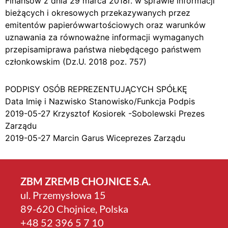
Finansów z dnia 29 marca 2018r. w sprawie informacji
bieżących i okresowych przekazywanych przez
emitentów papierówwartościowych oraz warunków
uznawania za równoważne informacji wymaganych
przepisamiprawa państwa niebędącego państwem
członkowskim (Dz.U. 2018 poz. 757)
PODPISY OSÓB REPREZENTUJĄCYCH SPÓŁKĘ
Data Imię i Nazwisko Stanowisko/Funkcja Podpis
2019-05-27 Krzysztof Kosiorek -Sobolewski Prezes
Zarządu
2019-05-27 Marcin Garus Wiceprezes Zarządu
ZBM ZREMB CHOJNICE S.A.
ul. Przemysłowa 15
89-620 Chojnice, Polska
+4­8 52 396 5 7 10