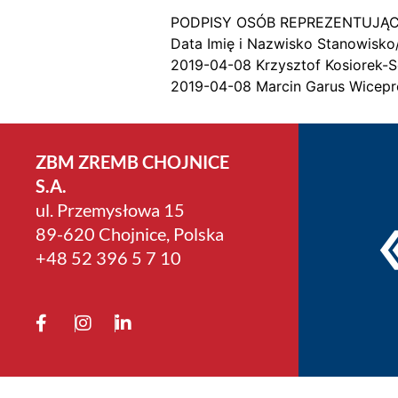
PODPISY OSÓB REPREZENTUJĄ
Data Imię i Nazwisko Stanowisko
2019-04-08 Krzysztof Kosiorek-
2019-04-08 Marcin Garus Wicepr
ZBM ZREMB CHOJNICE
S.A.
ul. Przemysłowa 15
89-620 Chojnice, Polska
+4­8 52 396 5 7 10