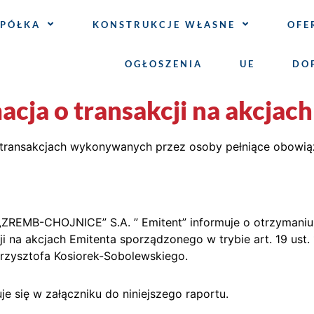
SPÓŁKA
KONSTRUKCJE WŁASNE
OFE
OGŁOSZENIA
UE
DO
cja o transakcji na akcjach
 o transakcjach wykonywanych przez osoby pełniące obowią
REMB-CHOJNICE” S.A. ” Emitent” informuje o otrzymaniu w 
ji na akcjach Emitenta sporządzonego w trybie art. 19 us
rzysztofa Kosiorek-Sobolewskiego.
je się w załączniku do niniejszego raportu.