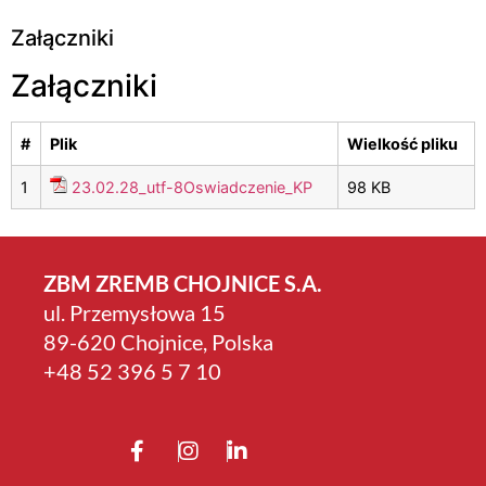
Załączniki
Załączniki
#
Plik
Wielkość pliku
1
23.02.28_utf-8Oswiadczenie_KP
98 KB
ZBM ZREMB CHOJNICE S.A.
ul. Przemysłowa 15
89-620 Chojnice, Polska
+4­8 52 396 5 7 10