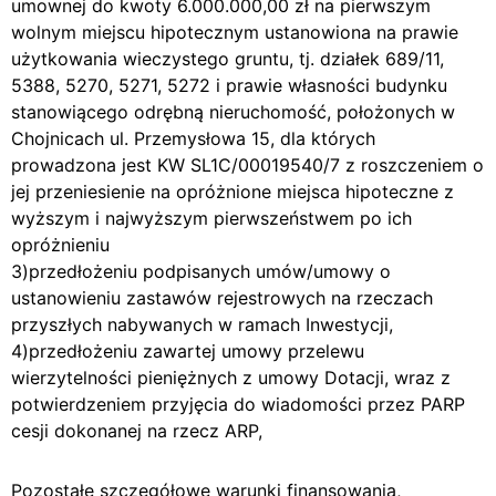
umownej do kwoty 6.000.000,00 zł na pierwszym
wolnym miejscu hipotecznym ustanowiona na prawie
użytkowania wieczystego gruntu, tj. działek 689/11,
5388, 5270, 5271, 5272 i prawie własności budynku
stanowiącego odrębną nieruchomość, położonych w
Chojnicach ul. Przemysłowa 15, dla których
prowadzona jest KW SL1C/00019540/7 z roszczeniem o
jej przeniesienie na opróżnione miejsca hipoteczne z
wyższym i najwyższym pierwszeństwem po ich
opróżnieniu
3)przedłożeniu podpisanych umów/umowy o
ustanowieniu zastawów rejestrowych na rzeczach
przyszłych nabywanych w ramach Inwestycji,
4)przedłożeniu zawartej umowy przelewu
wierzytelności pieniężnych z umowy Dotacji, wraz z
potwierdzeniem przyjęcia do wiadomości przez PARP
cesji dokonanej na rzecz ARP,
Pozostałe szczegółowe warunki finansowania,