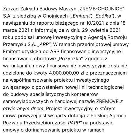
Zarząd Zakładu Budowy Maszyn „ZREMB-CHOJNICE”
S.A. z siedzibą w Chojnicach (
„Emitent”, „Spółka”
), w
nawiązaniu do raportu bieżącego nr 10/2021 z dnia 18
marca 2021 r. informuje, że w dniu 29 kwietnia 2021
roku podpisał umowę inwestycyjną z Agencją Rozwoju
Przemysłu S.A.
„ARP”
. W ramach przedmiotowej umowy
Emitent uzyskała od ARP finansowanie inwestycyjne i
finansowanie obrotowe „Pożyczka”. Zgodnie z
warunkami umowy finansowanie inwestycyjne zostanie
udzielone do kwoty 4.000.000,00 zł z przeznaczeniem
na współfinansowanie projektu inwestycyjnego
związanego z powstaniem nowej linii technologicznej
do budowy specjalistycznych kontenerów
samowyładowczych o handlowej nazwie ZREMOVE
z
otwieranym dnem
. Projekt inwestycyjny, o którym
mowa powyżej jest wsparty dotacją z Polskiej Agencji
Rozwoju Przedsiębiorczości
PARP”
na podstawie
umowy o dofinansowanie projektu w ramach