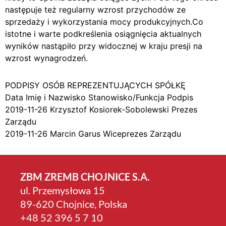
następuje też regularny wzrost przychodów ze
sprzedaży i wykorzystania mocy produkcyjnych.Co
istotne i warte podkreślenia osiągnięcia aktualnych
wyników nastąpiło przy widocznej w kraju presji na
wzrost wynagrodzeń.
PODPISY OSÓB REPREZENTUJĄCYCH SPÓŁKĘ
Data Imię i Nazwisko Stanowisko/Funkcja Podpis
2019-11-26 Krzysztof Kosiorek-Sobolewski Prezes
Zarządu
2019-11-26 Marcin Garus Wiceprezes Zarządu
ZBM ZREMB CHOJNICE S.A.
ul. Przemysłowa 15
89-620 Chojnice, Polska
+4­8 52 396 5 7 10