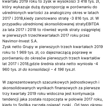
kwartału 2019 roku to zysk w wysokości 3 418 tys. zł,
który wykazuje dużą dysproporcję w porównaniu do
uśrednionych wartości za analogiczny okres w latach
2017 i 2018,kiedy zanotowano stratę -3 816 tys. zł. W
przypadku uśrednionej skonsolidowanej stratyEBITDA
za lata 2017 i 2018 to również wynik straty osiągniętej
w pierwszych trzechkwartałach 2017 roku przez
Navimor-Invest S.A.
Zysk netto Grupy w pierwszych trzech kwartałach 2019
roku to 1 969 tys. zł, co dajeznaczącą poprawę w
porównaniu do okresów pierwszych trzech kwartałów
lat 2017 i 2018,gdzie średnia strata netto wyniosła -4
960 tys. zł
do konsolidacji – 4 196 tys.zł
.
W zaprezentowanych szacunkowych jednostkowych i
skonsolidowanych wynikach finansowych za pierwsze
trzy kwartały 2019 roku widoczna jest kontynuacja
tendencji jaka została rozpoczęta w połowie 2017 roku,
kiedy to Spółka zaczęła osiągać zyski . Od tego okresu