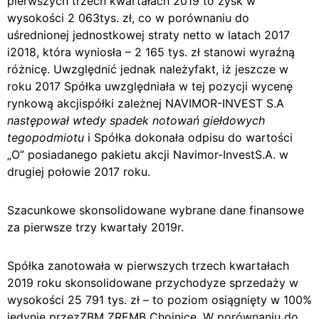
pierwszych trzech kwartałach 2019 to zysk w
wysokości 2 063tys. zł, co w porównaniu do
uśrednionej jednostkowej straty netto w latach 2017
i2018, która wyniosła – 2 165 tys. zł stanowi wyraźną
różnicę. Uwzględnić jednak należyfakt, iż jeszcze w
roku 2017 Spółka uwzględniała w tej pozycji wycenę
rynkową akcjispółki zależnej NAVIMOR-INVEST S.A
następował wtedy spadek notowań giełdowych
tegopodmiotu
i Spółka dokonała odpisu do wartości
„O” posiadanego pakietu akcji Navimor-InvestS.A. w
drugiej połowie 2017 roku.
Szacunkowe skonsolidowane wybrane dane finansowe
za pierwsze trzy kwartały 2019r.
Spółka zanotowała w pierwszych trzech kwartałach
2019 roku skonsolidowane przychodyze sprzedaży w
wysokości 25 791 tys. zł – to poziom osiągnięty w 100%
jedynie przezZBM ZREMB Chojnice. W porównaniu do