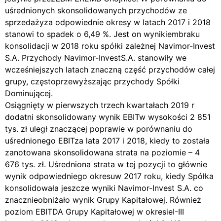
uśrednionych skonsolidowanych przychodów ze
sprzedażyza odpowiednie okresy w latach 2017 i 2018
stanowi to spadek o 6,49 %. Jest on wynikiembraku
konsolidacji w 2018 roku spółki zależnej Navimor-Invest
S.A. Przychody Navimor-InvestS.A. stanowiły we
wcześniejszych latach znaczną część przychodów całej
grupy, częstoprzewyższając przychody Spółki
Dominującej.
Osiągnięty w pierwszych trzech kwartałach 2019 r
dodatni skonsolidowany wynik EBITw wysokości 2 851
tys. zł uległ znaczącej poprawie w porównaniu do
uśrednionego EBITza lata 2017 i 2018, kiedy to została
zanotowana skonsolidowana strata na poziomie – 4
676 tys. zł. Uśredniona strata w tej pozycji to głównie
wynik odpowiedniego okresuw 2017 roku, kiedy Spółka
konsolidowała jeszcze wyniki Navimor-Invest S.A. co
znacznieobniżało wynik Grupy Kapitałowej. Również
poziom EBITDA Grupy Kapitałowej w okresieI-III