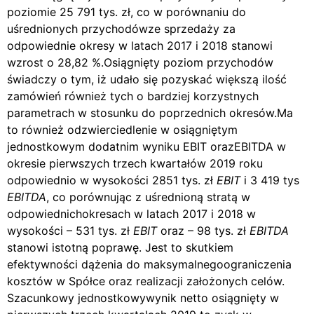
poziomie 25 791 tys. zł, co w porównaniu do
uśrednionych przychodówze sprzedaży za
odpowiednie okresy w latach 2017 i 2018 stanowi
wzrost o 28,82 %.Osiągnięty poziom przychodów
świadczy o tym, iż udało się pozyskać większą ilość
zamówień również tych o bardziej korzystnych
parametrach w stosunku do poprzednich okresów.Ma
to również odzwierciedlenie w osiągniętym
jednostkowym dodatnim wyniku EBIT orazEBITDA w
okresie pierwszych trzech kwartałów 2019 roku
odpowiednio w wysokości 2851 tys. zł
EBIT
i 3 419 tys
EBITDA
, co porównując z uśrednioną stratą w
odpowiednichokresach w latach 2017 i 2018 w
wysokości – 531 tys. zł
EBIT
oraz – 98 tys. zł
EBITDA
stanowi istotną poprawę. Jest to skutkiem
efektywności dążenia do maksymalnegoograniczenia
kosztów w Spółce oraz realizacji założonych celów.
Szacunkowy jednostkowywynik netto osiągnięty w